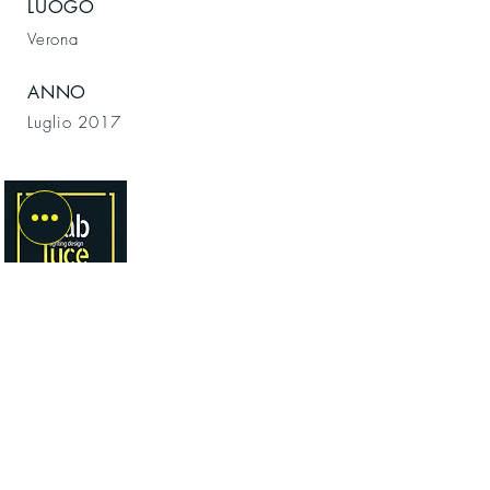
LUOGO
Verona
ANNO
Luglio 2017
VIENI A TROVARCI
STAB LUCE
LIGHTING DESIGN
Via Muro Padri 13
37129 VERONA
Cell.
324 0985507
P.IVA
04177650233
stabluce@gmail.com
Parcheggio interno con accesso da Via
Enrico Toti