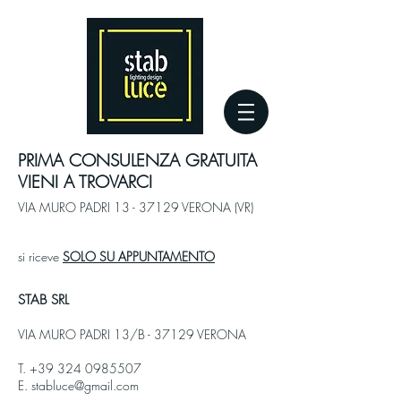
PRIMA CONSULENZA GRATUITA
VIENI A TROVARCI
VIA MURO PADRI
13 - 37129
VERONA (VR)
si riceve
SOLO SU APPUNTAMENTO
STAB SRL
VIA MURO PADRI 13/B - 37129 VERONA
T.
+39 324 0985507
E.
stabluce@gmail.com