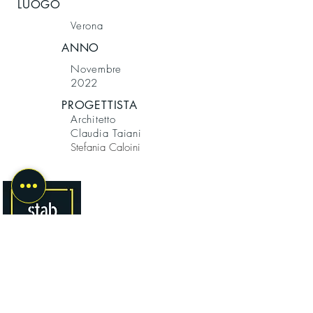
LUOGO
Verona
ANNO
Novembre
2022
PROGETTISTA
Architetto
Claudia Taiani
Stefania Caloini
VIENI A TROVARCI
STAB LUCE
LIGHTING DESIGN
Via Muro Padri 13
37129 VERONA
Cell.
324 0985507
P.IVA
04177650233