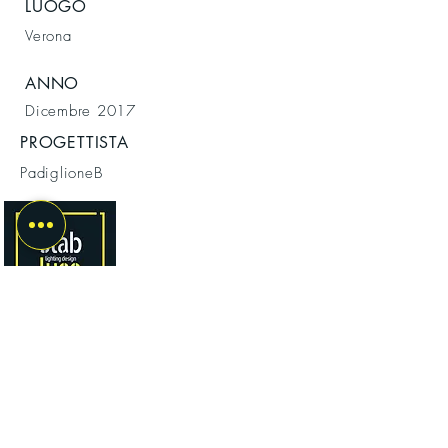
LUOGO
Verona
ANNO
Dicembre 2017
PROGETTISTA
PadiglioneB
VIENI A TROVARCI
STAB LUCE
LIGHTING DESIGN
Via Muro Padri 13
37129 VERONA
Cell.
324 0985507
P.IVA
04177650233
stabluce@gmail.com
Parcheggio interno con accesso da Via